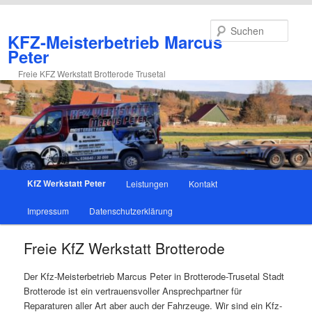
Zum
primären
Such
KFZ-Meisterbetrieb Marcus
Inhalt
Peter
springen
Freie KFZ Werkstatt Brotterode Trusetal
Hauptmenü
KfZ Werkstatt Peter
Leistungen
Kontakt
Impressum
Datenschutzerklärung
Freie KfZ Werkstatt Brotterode
Der Kfz-Meisterbetrieb Marcus Peter in Brotterode-Trusetal Stadt
Brotterode ist ein vertrauensvoller Ansprechpartner für
Reparaturen aller Art aber auch der Fahrzeuge. Wir sind ein Kfz-